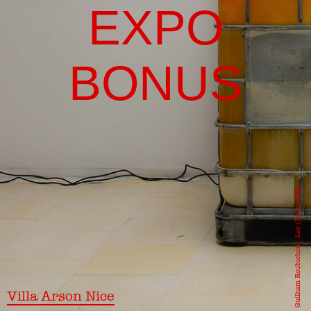
EXPO
BONUS
, 2016
Les Cuves
Guilhem Roubichou -
Villa Arson Nice