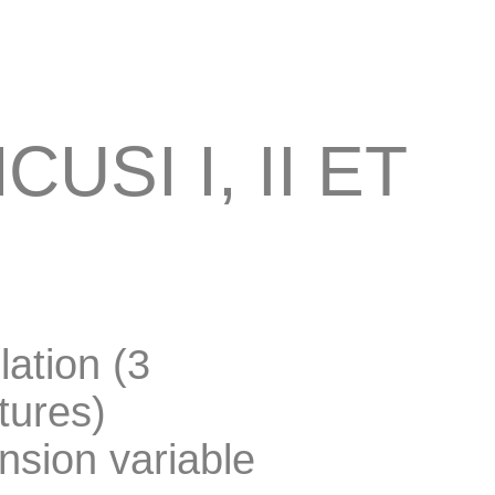
USI I, II ET
llation (3
tures)
sion variable