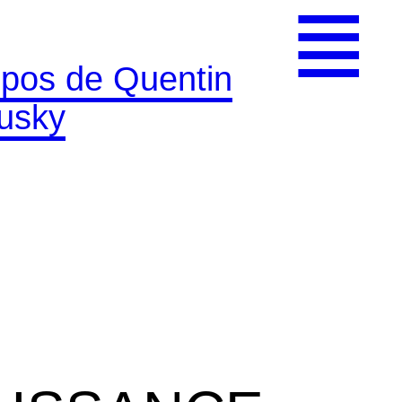
≣
opos de Quentin
ousky