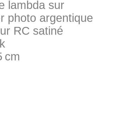
ge lambda sur
r photo argentique
ur RC satiné
k
5 cm