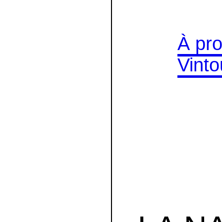
À pr
Vint