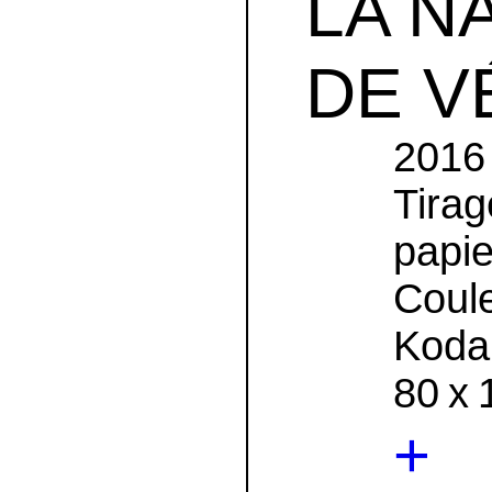
LA N
DE V
2016
Tira
papie
Coul
Koda
80 x 
+