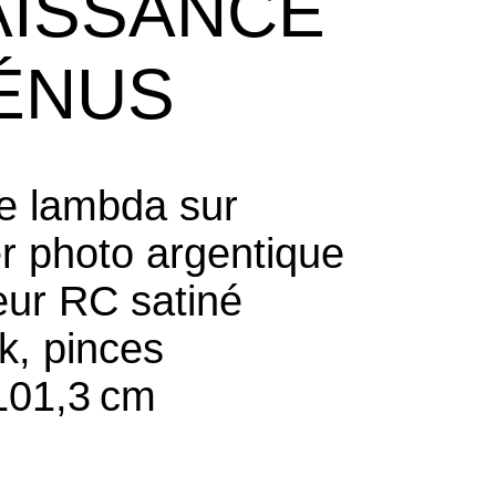
AISSANCE
ÉNUS
ge lambda sur
r photo argentique
eur RC satiné
k, pinces
101,3 cm