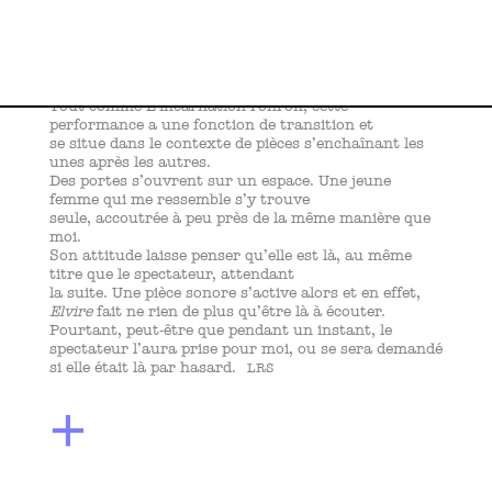
ELVIRE
Performance
Durée variable
Tout comme L’incarnation ronron, cette
performance a une fonction de transition et
se situe dans le contexte de pièces s’enchaînant les
unes après les autres.
Des portes s’ouvrent sur un espace. Une jeune
femme qui me ressemble s’y trouve
seule, accoutrée à peu près de la même manière que
moi.
Son attitude laisse penser qu’elle est là, au même
titre que le spectateur, attendant
la suite. Une pièce sonore s’active alors et en effet,
Elvire
fait ne rien de plus qu’être là à écouter.
Pourtant, peut-être que pendant un instant, le
spectateur l’aura prise pour moi, ou se sera demandé
si elle était là par hasard.
LRS
+