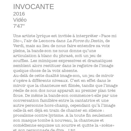
INVOCANTE
2016
Vidéo
7'47"
Une artiste lyrique est invitée à interpréter « Pace mi
Dio », l’air de Leonora dans
La Force du Destin
, de
Verdi, mais au lieu de nous faire entendre sa voix
pleine, la bande-son ne nous donne qu’une
articulation à blanc du phrasé, soit un jeu de
souffles. Les mimiques expressives et dramatiques
semblent alors restituer dans le registre de l’image
quelque chose de la voix absente.
Au-delà de cette dualité image-son, un jeu de miroir
s’opère à différents niveaux. C’est en effet dans le
miroir que la chanteuse est filmée, tandis que l’image
réelle de son dos nous apparaît au premier plan très
floue. De même la bande-son commence-t-elle par une
conversation familière entre la cantatrice et une
autre personne hors-champ, cependant qu’à l’image
celle-là est déjà en train de chanter en silence :
prosaïsme contre lyrisme. A la toute fin seulement
son masque tombe à nouveau, la chanteuse et
comédienne esquisse un sourire et quitte la « scène »
et son personnage de diva.
LRS